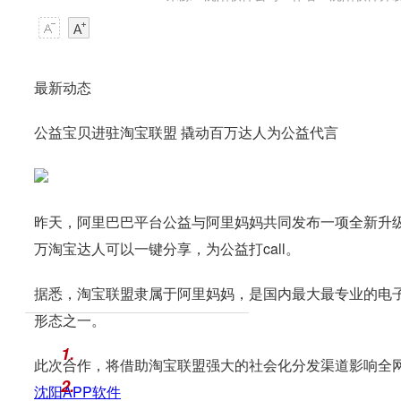
最新动态
公益宝贝进驻淘宝联盟 撬动百万达人为公益代言
昨天，阿里巴巴平台公益与阿里妈妈共同发布一项全新升
万淘宝达人可以一键分享，为公益打call。
据悉，淘宝联盟隶属于阿里妈妈，是国内最大最专业的电
形态之一。
1.
此次合作，将借助淘宝联盟强大的社会化分发渠道影响全
2.
沈阳
APP软件