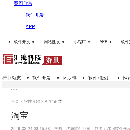
案例欣赏
软件开发
APP
软件开发
网站建设
小程序
APP
软件
|
|
|
|
行业动态
软件开发
区块链
软件和应用
网
首页
>
软件介绍
>
APP
正文
淘宝
2019-03-24 08:15:38
来源：沈阳软件公司
作者：沈阳软件开