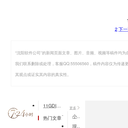
2
下一
我们联系删除或处理，客服QQ:55506560，稿件内容仅为
其观点或证实其内容的真实性。
11GDI编程4—图元文件与打印(word)
更多
小额贷款管理解决方案
热门文章
现代帐务处理系统