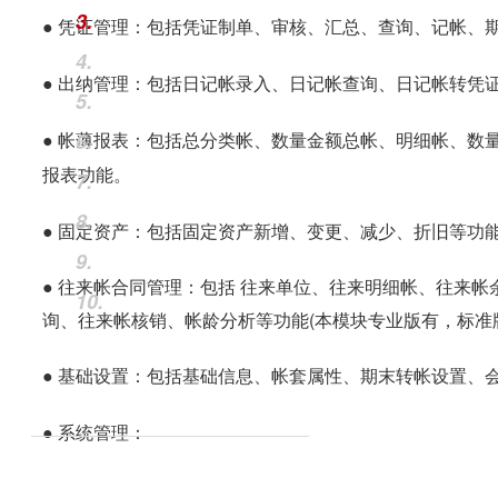
3.
●
凭证管理：包括凭证制单、审核、汇总、查询、记帐、
4.
●
出纳管理
：
包括日记帐录入、日记帐查询、日记帐转凭
5.
●
6.
帐薄报表
：
包括总分类帐、数量金额总帐、明细帐、数
报表功能
。
7.
8.
● 固定资产：包括固定资产新增、变更、减少、折旧等功
9.
● 往来帐合同管理：包括 往来单位、往来明细帐、往来
10.
询、往来帐核销、帐龄分析等功能(本模块专业版有，标准
●
基础设置：
包括基础信息、帐套属性、期末转帐设置、
●
系统管理
：