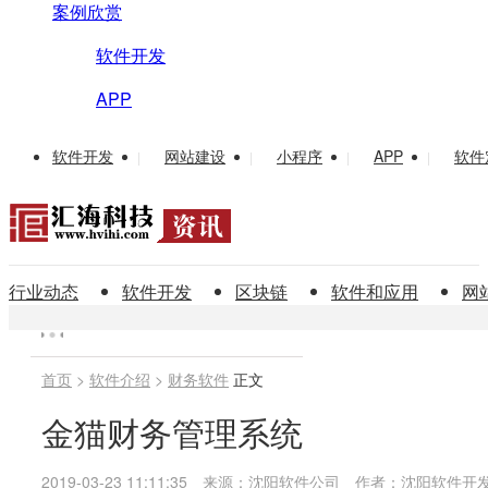
案例欣赏
软件开发
APP
软件开发
网站建设
小程序
APP
软件
|
|
|
|
行业动态
软件开发
区块链
软件和应用
网
首页
>
软件介绍
>
财务软件
正文
金猫财务管理系统
2019-03-23 11:11:35
来源：沈阳软件公司
作者：沈阳软件开