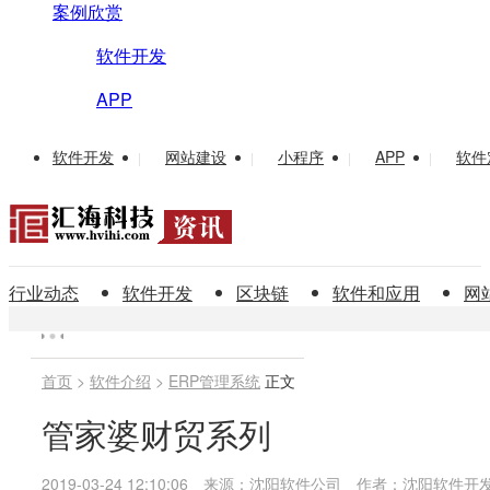
案例欣赏
软件开发
APP
软件开发
网站建设
小程序
APP
软件
|
|
|
|
行业动态
软件开发
区块链
软件和应用
网
首页
>
软件介绍
>
ERP管理系统
正文
管家婆财贸系列
2019-03-24 12:10:06
来源：沈阳软件公司
作者：沈阳软件开