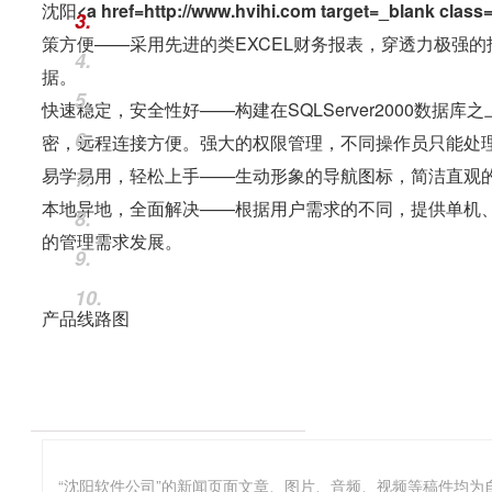
3.
策方便
——采用先进的类EXCEL财务报表，穿透力极强
4.
据。
5.
快速稳定，安全性好
——构建在SQLServer2000
6.
密，远程连接方便。强大的权限管理，不同操作员只能处
易学易用，轻松上手
——生动形象的导航图标，简洁直观
7.
本地异地，全面解决
——根据用户需求的不同，提供单机
8.
的管理需求发展。
9.
10.
产品线路图