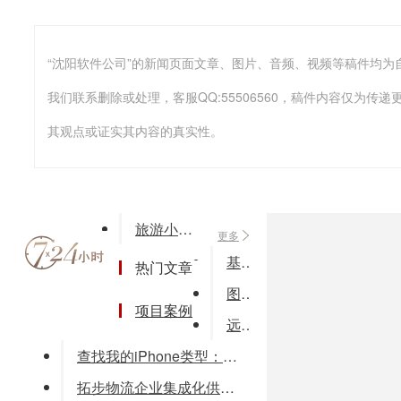
我们联系删除或处理，客服QQ:55506560，稿件内容仅为
其观点或证实其内容的真实性。
旅游小程序开发，功能必备大全
更多
基于PHP的新闻发布系统__毕业论文
热门文章
图书馆管理系统设计与实现-word全文下载
项目案例
远导购销链管理软件
查找我的iPhone类型：安全更新：2016-09-17下载次数：1000万+系统：iOS开发商：Apple Inc.(官网)手机扫二维下载苹果版下载app介绍app截图文件下载网友评论(5)用另一部
拓步物流企业集成化供应链系统解决方案