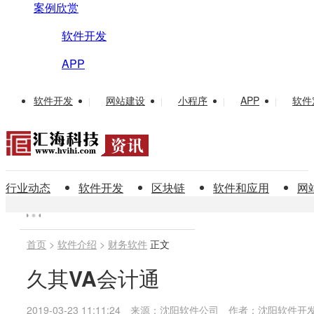
案例欣赏
软件开发
APP
软件开发
网站建设
小程序
APP
软件
|
|
|
|
行业动态
软件开发
区块链
软件和应用
网
首页
>
软件介绍
>
财务软件
正文
久其VA会计通
2019-03-23 11:11:24
来源：沈阳软件公司
作者：沈阳软件开