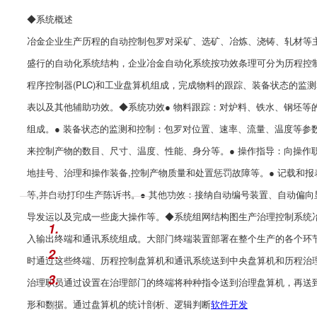
◆系统概述
冶金企业生产历程的自动控制包罗对采矿、选矿、冶炼、浇铸、轧材等
盛行的自动化系统结构，企业冶金自动化系统按功效条理可分为历程控
程序控制器(PLC)和工业盘算机组成，完成物料的跟踪、装备状态的
表以及其他辅助功效。
◆系统功效
● 物料跟踪：对炉料、铁水、钢坯
组成。
● 装备状态的监测和控制：包罗对位置、速率、流量、温度等参
来控制产物的数目、尺寸、温度、性能、身分等。
● 操作指导：向操
地挂号、治理和操作装备,控制产物质量和处置惩罚故障等。
● 记载和
等,并自动打印生产陈诉书。
● 其他功效：接纳自动编号装置、自动偏
导发运以及完成一些庞大操作等。
◆系统组网结构图
生产治理控制系统
1.
入输出终端和通讯系统组成。大部门终端装置部署在整个生产的各个环
2.
时通过这些终端、历程控制盘算机和通讯系统送到中央盘算机和历程治
3.
治理职员通过设置在治理部门的终端将种种指令送到治理盘算机，再送
4.
形和数据。通过盘算机的统计剖析、逻辑判断
软件开发