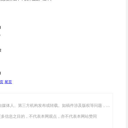
1
/
2
1
页
尾页
“沈阳软件公司”的新闻页面文章、图片、音频、视频等稿件均为自媒体人、第三方机构发布或转载。如稿件涉及版权等问题，请与
传递更多信息之目的，不代表本网观点，亦不代表本网站赞同