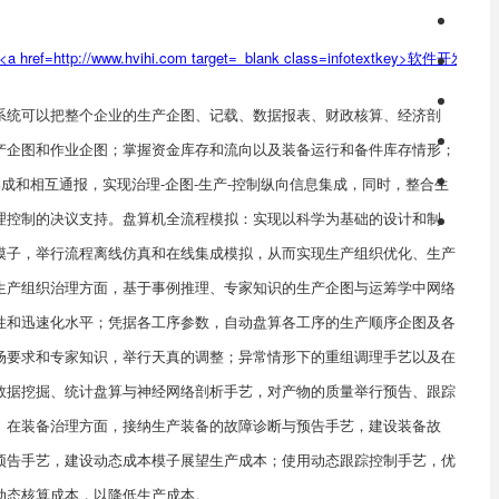
系统可以把整个企业的生产企图、记载、数据报表、财政核算、经济剖
产企图和作业企图；掌握资金库存和流向以及装备运行和备件库存情形；
集成和相互通报，实现治理-企图-生产-控制纵向信息集成，同时，整合生
理控制的决议支持。
盘算机全流程模拟：实现以科学为基础的设计和制
模子，举行流程离线仿真和在线集成模拟，从而实现生产组织优化、生产
生产组织治理方面，基于事例推理、专家知识的生产企图与运筹学中网络
性和迅速化水平；凭据各工序参数，自动盘算各工序的生产顺序企图及各
场要求和专家知识，举行天真的调整；异常情形下的重组调理手艺以及在
数据挖掘、统计盘算与神经网络剖析手艺，对产物的质量举行预告、跟踪
。在装备治理方面，接纳生产装备的故障诊断与预告手艺，建设装备故
预告手艺，建设动态成本模子展望生产成本；使用动态跟踪控制手艺，优
动态核算成本，以降低生产成本。