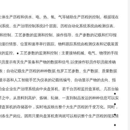
主体生产历程和供水、电、热、氧、气等辅助生产历程的控制。根据现在
制系统、生产治理控制系统2个层面。
历程自动化系统
系统由检测仪表、
监测和控制、工艺参数的监测和控制、操作指导、生产参数的记载和打印报
等的漫衍情形、位置和速率举行跟踪。物料跟踪系统由检测仪表和记载装置
数的监控。
● 工艺参数的监测和控制：主要接纳机械、电气、物理的手段
作职员显示有关生产装备和产物的数据和信号,以便操作职员作职员能准确
报表：自动记载生产历程的种种数据,包罗工艺参数、生产数据、质量数据
向显示器和人工智能手艺为仪表的记载纸编号、自动显示产物的去向、指
冶金企业生产治理系统由中央盘算机、若干台历程监控盘算机、几百台输
节之中。从质料到高炉、炼钢、轧钢、一直到制品发运的种种信息可以实
理盘算机的存储器中，实时地反映出整个大生产历程的千变万化。
同时，
到各生产岗位。因而只要向盘算机查询就可以相识整个生产历程的现实情