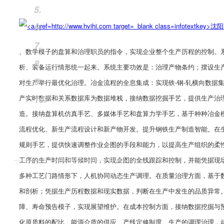
5.
6.
7.
、数学模子的盘算和治理职员的指令，实现企业整个生产历程的控制。
8.
析、装备运行情形统一起来。系统主要功效是：治理产物条约；摆设生
9.
对生产举行最优化治理。
冶金流程的全息集成：实现铁-钢-轧横向数据
产实时数据和关系数据库为数据堆栈，接纳数据挖掘手艺，提供生产治
10.
造。接纳盘算机仿真手艺、多媒体手艺和盘算力学手艺，基于种种冶金
流程优化、新生产流程设计和新产物开发。
提升钢铁生产制造智能。在
规则手艺，提供快速调整作业企图的手段和能力，以提高生产组织的柔
工序的生产时间和等候时间，实现企图的全线跟踪和控制，并能凭据现
多种工艺门路情形下，人机协同动态生产调理。在质量治理方面，基于
和剖析；凭据生产历程数据和现实数据，判断在生产中发生的品质异常
障、寿命预告模子，实现展望维护。在成本控制方面，接纳数据挖掘与
化原质料的配比、能源介质的供应、产线定修制度、生产的调理治理，