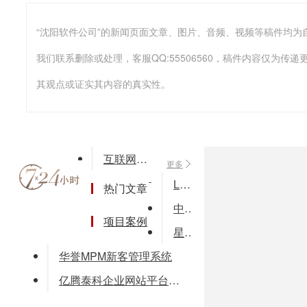
我们联系删除或处理，客服QQ:55506560，稿件内容仅为
其观点或证实其内容的真实性。
互联网信息检索的研究与实现毕业论文(论文word格式)
更多
LoongStore集群存储系统
热门文章
中财V8进销存管理系统
项目案例
星火健身俱乐部管理软件健身房收银软件健身一卡通系统
华誉MPM新客管理系统
亿腾泰科企业网站平台系统