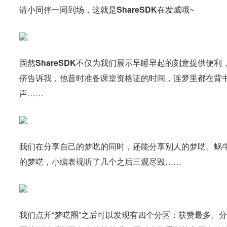
请小同伴一同到场，这就是
ShareSDK
在发威哦~
固然
ShareSDK
不仅为我们展示早睡早起的刻意提供便利
侪告诉我，他昔时准备课堂资格证的时间，连梦里都在背
声……
我们在分享自己的梦呓的同时，还能分享别人的梦呓
。蜗
的梦呓，小编表现听了几个之后三观尽毁……
我们点开“梦呓圈”之后可以发现有四个分区：获赞最多、