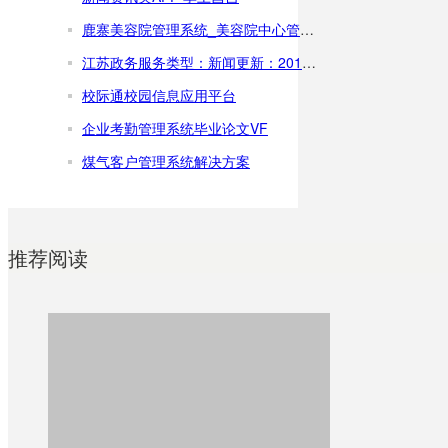
鹿寨美容院管理系统_美容院中心管理软件
江苏政务服务类型：新闻更新：2019-03-05下载次数：100万+系统：Android，iOS开发商：江苏省政务服务管理办公室(官网)手机扫二维下载安卓版下载苹果版下载手机政务软件排行
校际通校园信息应用平台
企业考勤管理系统毕业论文VF
煤气客户管理系统解决方案
推荐阅读