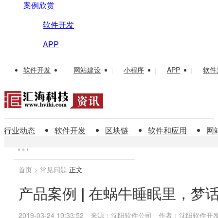
案例欣赏
软件开发
APP
软件开发
网站建设
小程序
APP
软件
|
|
|
|
行业动态
软件开发
区块链
软件和应用
网
首页
>
常见问题
正文
产品案例 | 在蜗牛睡眠里，梦话
2019-03-24 10:33:52
来源：沈阳软件公司
作者：沈阳软件开