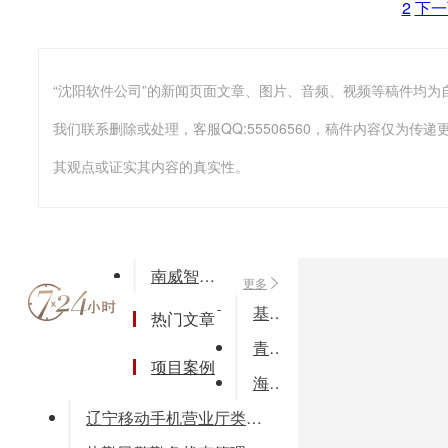
2
下一
我们联系删除或处理，客服QQ:55506560，稿件内容仅为
其观点或证实其内容的真实性。
南威智能化办公平台
更多
基于web服务应用程序设计论文
热门文章
青牛CCOD产品
项目案例
海德餐饮管理系统
辽宁移动手机营业厅类型：生活更新：2019-03-22下载次数：5000万+系统：Android，iOS开发商：辽宁移动(官网)手机扫二维下载安卓版下载苹果版下载手机移动软件排行