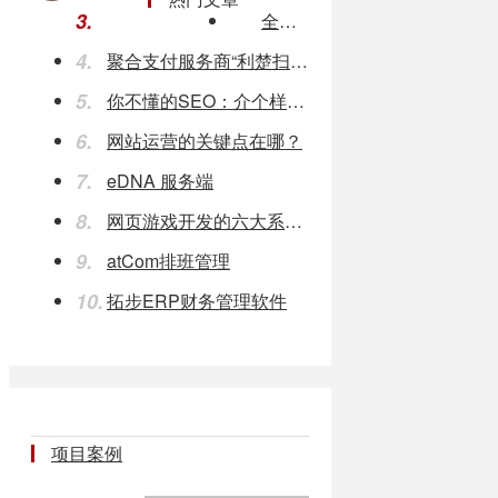
3.
全球首款面向半导体技术的键合镀金银线：以更低的成本确保高性能
4.
聚合支付服务商“利楚扫呗”A轮融资5000万元
5.
你不懂的SEO：介个样子！
6.
网站运营的关键点在哪？
7.
eDNA 服务端
8.
网页游戏开发的六大系统分
9.
atCom排班管理
10.
拓步ERP财务管理软件
项目案例