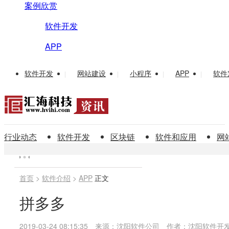
案例欣赏
软件开发
APP
软件开发
网站建设
小程序
APP
软件
|
|
|
|
行业动态
软件开发
区块链
软件和应用
网
首页
>
软件介绍
>
APP
正文
拼多多
2019-03-24 08:15:35
来源：沈阳软件公司
作者：沈阳软件开