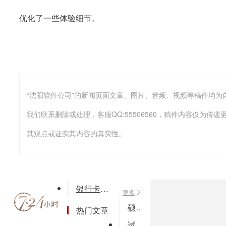
优化了一些体验细节。
我们联系删除或处理，客服QQ:55506560，稿件内容仅为
其观点或证实其内容的真实性。
银行卡识别-解救你我于水火
更多
硕士论文-xxxx系统的设计与实现(word)
热门文章
试论我我国商业银行的会计风险与防范论文范例x