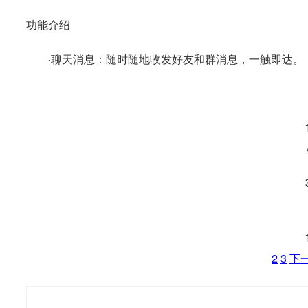
功能介绍
·聊天消息：随时随地收发好友和群消息，一触即达。
2
3
下