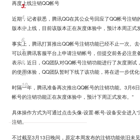
再度上线注销QQ帐号
3.
4.
近期，记者获悉，腾讯QQ在其公众号回应了QQ帐号注销的相
版本中上线，目前该版本正在灰度体验中，预计本周正式
5.
6.
事实上，腾讯打算推出QQ帐号注销功能已经不止一次。去年
7.
可以在腾讯客服平台上申请注销帐号，但提交前务必注意备
8.
表示，近日，QQ团队对QQ帐号注销功能进行了灰度测试
的使用体验，QQ团队暂时下线了该功能，将在进一步优
9.
10.
时隔一年，腾讯准备再次推出QQ帐号的注销功能。3月6日
帐号的注销功能正在灰度体验中，预计下周正式发布。”
具体操作方式为可通过点击头像-设置-帐号-设备安全进入
注销。
不过截至3月13日晚间，原定本周发布的注销功能依旧未