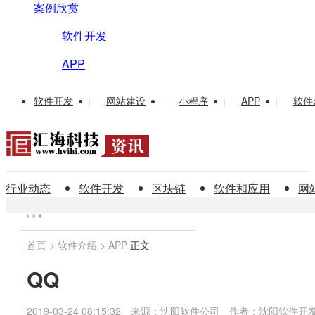
案例欣赏
软件开发
APP
软件开发
网站建设
小程序
APP
软件
|
|
|
|
行业动态
软件开发
区块链
软件和应用
网
首页
>
软件介绍
>
APP
正文
QQ
2019-03-24 08:15:32
来源：沈阳软件公司
作者：沈阳软件开