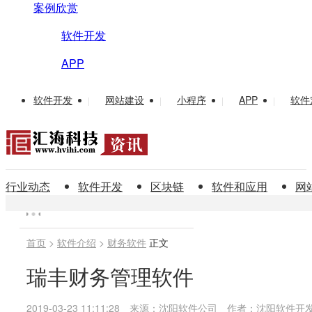
案例欣赏
软件开发
APP
软件开发
网站建设
小程序
APP
软件
|
|
|
|
行业动态
软件开发
区块链
软件和应用
网
首页
>
软件介绍
>
财务软件
正文
瑞丰财务管理软件
2019-03-23 11:11:28
来源：沈阳软件公司
作者：沈阳软件开