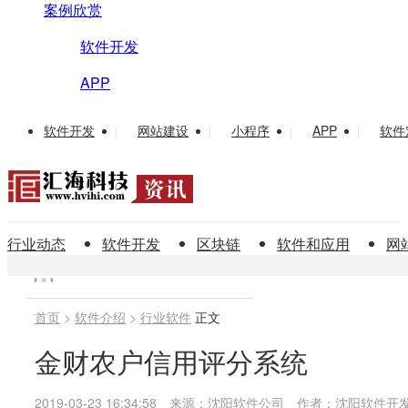
案例欣赏
软件开发
APP
软件开发
网站建设
小程序
APP
软件
|
|
|
|
行业动态
软件开发
区块链
软件和应用
网
首页
>
软件介绍
>
行业软件
正文
金财农户信用评分系统
2019-03-23 16:34:58
来源：沈阳软件公司
作者：沈阳软件开