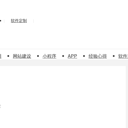
软件定制
|
|
用
网站建设
小程序
APP
经验心得
软件
发