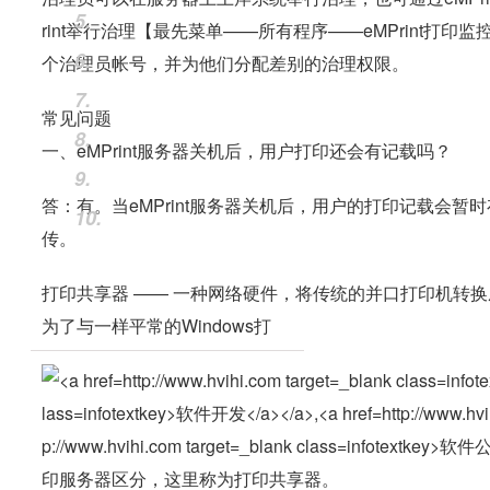
5.
rint举行治理【最先菜单——所有程序——eMPrint打
6.
个治理员帐号，并为他们分配差别的治理权限。
7.
常见问题
8.
一、eMPrint服务器关机后，用户打印还会有记载吗？
9.
答：有。当eMPrint服务器关机后，用户的打印记载会暂时
10.
传。
打印共享器 —— 一种网络硬件，将传统的并口打印机转
为了与一样平常的Windows打
印服务器区分，这里称为打印共享器。