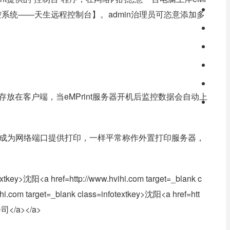
印监控系统——天生远程控制台】。admin治理员可恣意添加多
存放在客户端，当eMPrint服务器开机后监控数据会自动上
换成为网络端口提供打印，一样平常称作外置打印服务器，