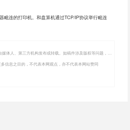
器毗连的打印机。和盘算机通过TCP/IP协议举行毗连
“沈阳软件公司”的新闻页面文章、图片、音频、视频等稿件均为自媒体人、第三方机构发布或转载。如稿件涉及版权等问题，请与
传递更多信息之目的，不代表本网观点，亦不代表本网站赞同