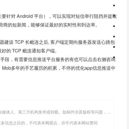
对 Android 平台），可以实现对短信举行阻挡并提取
运营商的短新闻，能够保证最好的实时性和到达率。
服务器建设 TCP 长毗连之后, 客户端定期向服务器发送心跳包
好的 TCP 毗连通知客户端。
的手段，有需要信息推送平台服务的有也可以点击右侧咨询
识，Mob多年的手艺履历的积累，不停的优化app信息推送中
“沈阳软件公司”的新闻页面文章、图片、音频、视频等稿件均为自媒体人、第三方机构发布或转载。如稿件涉及版权等问题，请与
传递更多信息之目的，不代表本网观点，亦不代表本网站赞同