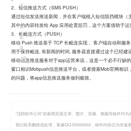
5.
2、短信推送方式（SMS PUSH）
6.
通过短信发送推送新闻，并在客户端植入短信阻挡模块（主要针
其中的内容转发给 App 应用处置惩罚，这个方案借助于
7.
3、长毗连方式（PUSH）
8.
移动 Push 推送基于 TCP 长毗连实现， 客户端自动和
9.
用于保持毗连, 有新闻的时间, 服务器直接通过这个已经建设
10.
移动信息推送服务对于app运营来说，这是一个必不行缺
窗口相识Mobpush信息推送平台，或者搜索Mob官网相
的问题，将app信息推送服务做到极致。
我们联系删除或处理，客服QQ:55506560，稿件内容仅为