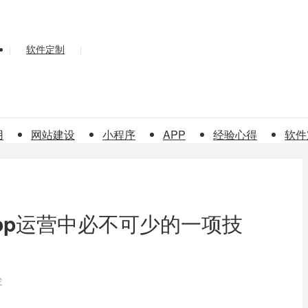
软件定制
|
|
用
网站建设
小程序
APP
经验心得
软件
app运营中必不可少的一项技
发