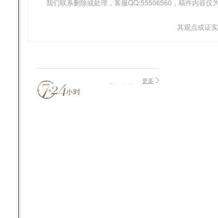
我们联系删除或处理，客服QQ:55506560，稿件内
其观点或证实
更多
声音
提醒
60
秒后
自动
更新