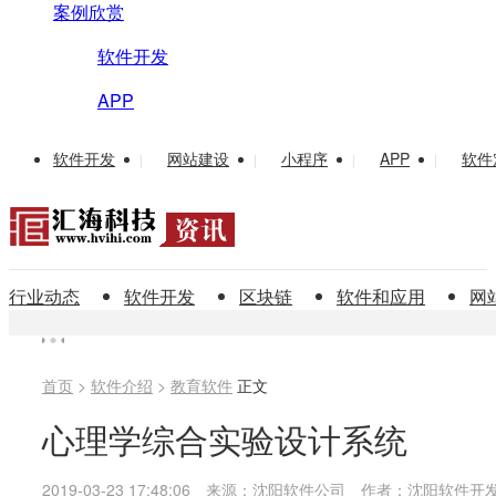
案例欣赏
软件开发
APP
软件开发
网站建设
小程序
APP
软件
|
|
|
|
行业动态
软件开发
区块链
软件和应用
网
首页
>
软件介绍
>
教育软件
正文
心理学综合实验设计系统
2019-03-23 17:48:06
来源：沈阳软件公司
作者：沈阳软件开