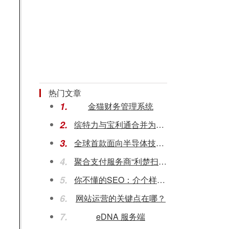
热门文章
1.
金猫财务管理系统
2.
缤特力与宝利通合并为全新品牌“Poly博诣” 专注全球通信与协作体验
3.
全球首款面向半导体技术的键合镀金银线：以更低的成本确保高性能
4.
聚合支付服务商“利楚扫呗”A轮融资5000万元
5.
你不懂的SEO：介个样子！
6.
网站运营的关键点在哪？
7.
eDNA 服务端