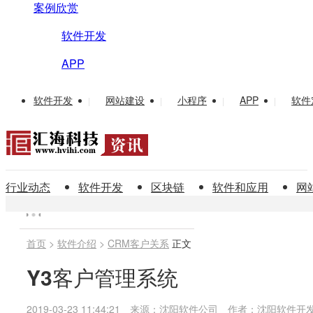
案例欣赏
软件开发
APP
软件开发
网站建设
小程序
APP
软件
|
|
|
|
行业动态
软件开发
区块链
软件和应用
网
首页
>
软件介绍
>
CRM客户关系
正文
Y3客户管理系统
2019-03-23 11:44:21
来源：沈阳软件公司
作者：沈阳软件开