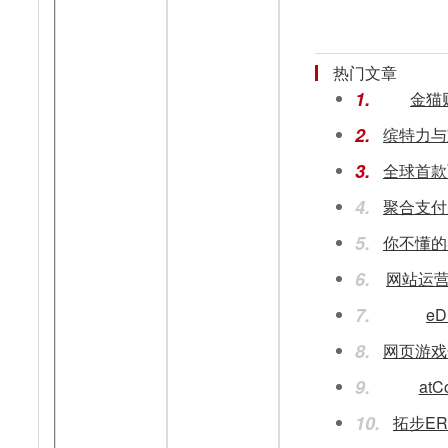
热门文章
1.
金猫
2.
3.
4.
5.
6.
网站运
7.
e
8.
9.
at
10.
拓步E