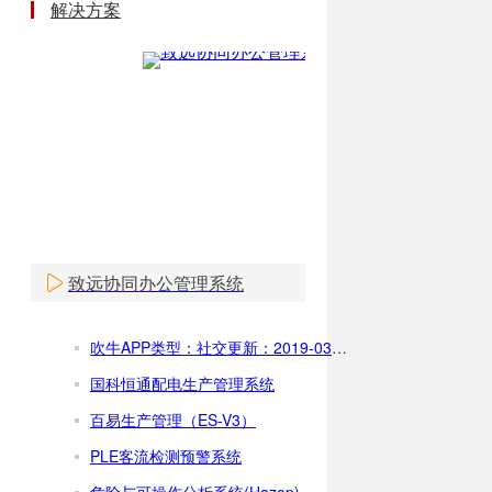
解决方案
致远协同办公管理系统
吹牛APP类型：社交更新：2019-03-16下载次数：10万+系统：Android，iOS开发商：沈阳青曙网络科技有限公司(官网)手机扫二维下载安卓版下载苹果版下载app介绍app截图文件下载网友评
国科恒通配电生产管理系统
百易生产管理（ES-V3）
PLE客流检测预警系统
危险与可操作分析系统(Hazop)