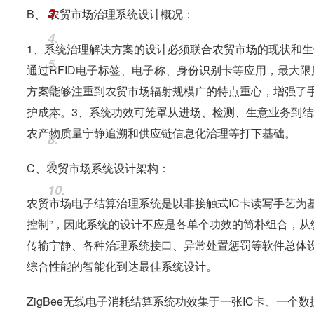
3.
B、 农贸市场治理系统设计概况：
4.
1、系统治理解决方案的设计必须联合农贸市场的现状和
5.
通过RFID电子标签、电子称、身份识别卡等应用，最大
6.
方案能够注重到农贸市场辐射规模广的特点重心，增强了
护成本。3、系统功效可笼罩从进场、检测、生意业务到
7.
农产物质量宁静追溯和供应链信息化治理等打下基础。
8.
9.
C、农贸市场系统设计架构：
10.
农贸市场电子结算治理系统是以非接触式IC卡读写手艺为
控制”，因此系统的设计不应是各单个功效的简朴组合，
传输宁静、各种治理系统接口、异常处置惩罚等软件总体
综合性能的智能化到达最佳系统设计。
ZigBee无线电子消耗结算系统功效集于一张IC卡、一个