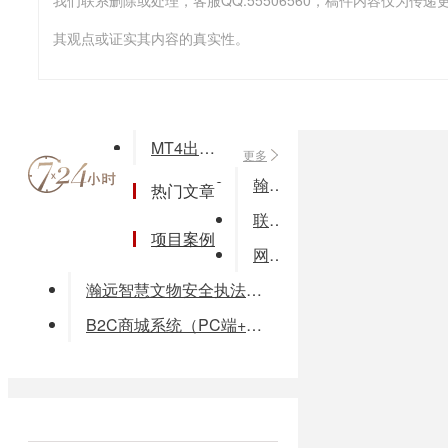
我们联系删除或处理，客服QQ:55506560，稿件内容仅为
其观点或证实其内容的真实性。
MT4出租 外汇CRM平台开发
更多
翰林塔式起重机维护3D互动学习系统
热门文章
联创CRM管理系统解决方案
项目案例
网动客户关系管理
瀚远智慧文物安全执法解决方案
B2C商城系统（PC端+wap端+app）