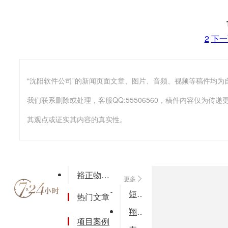
2
下一
我们联系删除或处理，客服QQ:55506560，稿件内容仅为
其观点或证实其内容的真实性。
裕正物业管理系统
更多
短信平台哪个好用？
热门文章
翔顺图书管理软件
项目案例