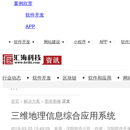
案例欣赏
软件开发
APP
软件开发
网站建设
小程序
APP
软件
|
|
|
|
行业动态
软件开发
区块链
软件和应用
网
首页
>
解决方案
>
图形图像
正文
三维地理信息综合应用系统
2019-03-25 13:49:29
来源：沈阳软件公司
作者：沈阳软件开