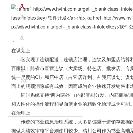
3.
4.
5.
6.
：
7.
在谋划上
8.
它实现了连锁配送，连锁店治理，连锁及加盟店结算和
百家以上跨省市直营连锁（大卖场、特色店、批发店、专
9.
统一尺度的CI）和店中店（占它店谋划、占我店谋划）谋
10.
面上的瓶颈消除卓有成效；因而成为企业快速开发销售市
同时系统支持“两内两外”（内部智能分发、内部商品调
和人性化的操作流程和界面使企业的精致化治理成为可能
在治理上
传统的书业信息治理系统，大多是偏重于进销存数据的
据做为绩效审核平台则使用较少。晴川公司作为书业高端