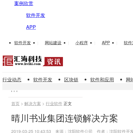
案例欣赏
软件开发
APP
软件开发
网站建设
小程序
APP
软件
|
|
|
|
行业动态
软件开发
区块链
软件和应用
网
首页
>
解决方案
>
行业软件
正文
晴川书业集团连锁解决方案
2019-03-25 10:43:53
来源：沈阳软件公司
作者：沈阳软件开