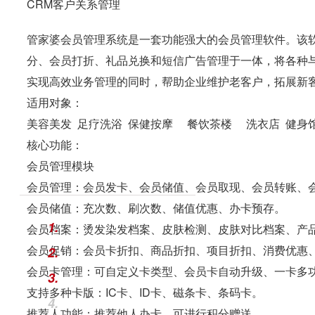
CRM客户关系管理
管家婆会员管理系统
是一套功能强大的会员管理软件。该
分、会员打折、礼品兑换和短信广告管理于一体，将各种
实现高效业务管理的同时，帮助企业维护老客户，拓展新
适用对象
：
美容美发 足疗洗浴 保健按摩 餐饮茶楼 洗衣店 健身
核心功能
：
会员管理模块
会员管理：会员发卡、会员储值、会员取现、会员转账、
会员储值：充次数、刷次数、储值优惠、办卡预存。
1.
会员档案：烫发染发档案、皮肤检测、皮肤对比档案、产
会员促销：会员卡折扣、商品折扣、项目折扣、消费优惠
2.
会员卡管理：可自定义卡类型、会员卡自动升级、一卡多
3.
支持多种卡版：IC卡、ID卡、磁条卡、条码卡。
4.
推荐人功能：推荐他人办卡，可进行积分赠送。