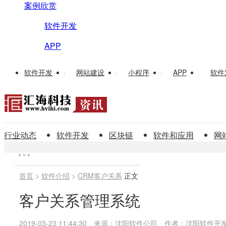
案例欣赏
软件开发
APP
软件开发
网站建设
小程序
APP
软件
|
|
|
|
行业动态
软件开发
区块链
软件和应用
网
首页
>
软件介绍
>
CRM客户关系
正文
客户关系管理系统
2019-03-23 11:44:30
来源：沈阳软件公司
作者：沈阳软件开