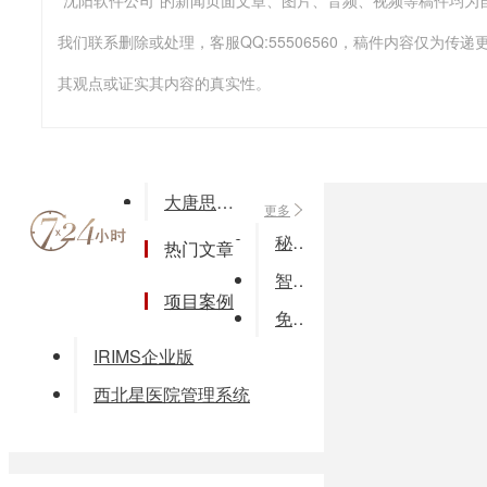
我们联系删除或处理，客服QQ:55506560，稿件内容仅为
其观点或证实其内容的真实性。
大唐思拓生产运行管理系统供应商 生产运行管理软件价格
更多
秘奥化工产品解决方案
热门文章
智德多企道ERP商业企业解决方案
项目案例
免费试用韩语韩文超市收银软件/零售批发行业通用/进销存管理包邮
IRIMS企业版
西北星医院管理系统