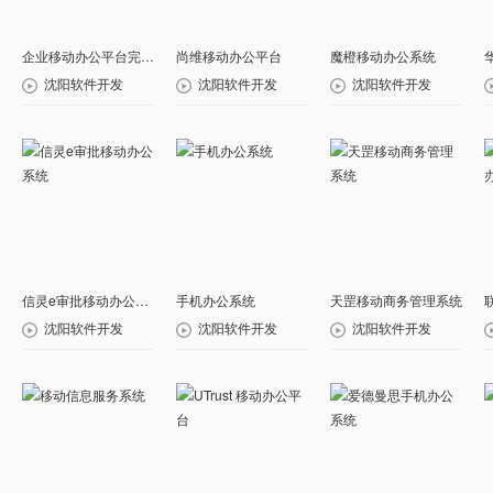
企业移动办公平台完整版
尚维移动办公平台
魔橙移动办公系统
沈阳软件开发
沈阳软件开发
沈阳软件开发
信灵e审批移动办公系统
手机办公系统
天罡移动商务管理系统
沈阳软件开发
沈阳软件开发
沈阳软件开发