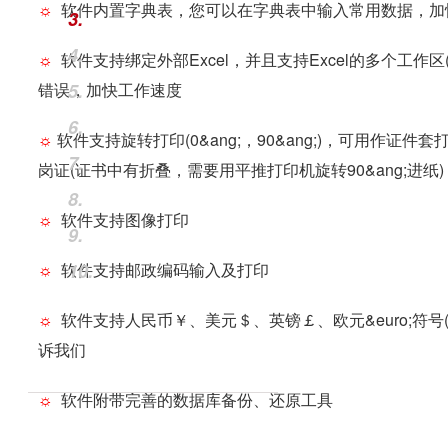
☼
软件内置字典表，您可以在字典表中输入常用数据，加
3.
4.
☼
软件支持绑定外部Excel，并且支持Excel的多个工作区
错误，加快工作速度
5.
6.
☼
软件支持旋转打印(0&ang;，90&ang;)，可用作证件
7.
岗证(证书中有折叠，需要用平推打印机旋转90&ang;进纸)
8.
☼
软件支持图像打印
9.
☼
软件支持邮政编码输入及打印
10.
☼
软件支持人民币￥、美元＄、英镑￡、欧元&euro;符号
诉我们
☼
软件附带完善的数据库备份、还原工具