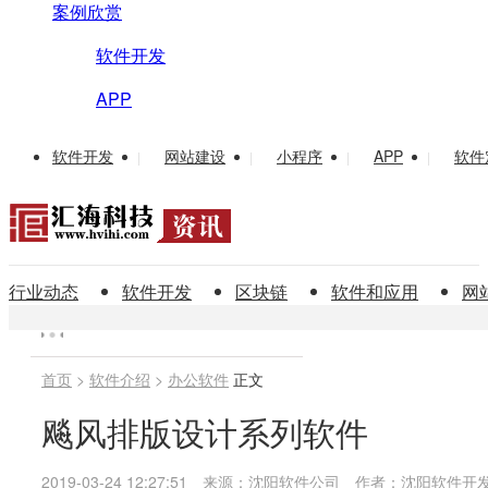
案例欣赏
软件开发
APP
软件开发
网站建设
小程序
APP
软件
|
|
|
|
行业动态
软件开发
区块链
软件和应用
网
首页
>
软件介绍
>
办公软件
正文
飚风排版设计系列软件
2019-03-24 12:27:51
来源：沈阳软件公司
作者：沈阳软件开