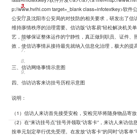
3.
4.
公安厅及沈阳市公安局的对技防的相关要求，研发出了信访
维持事情秩序的治理需要。信访版“访客易”轻松解决机关
5.
艺，能够保证整体运作的宁静性，真正做到职员、证件、
6.
效，使信访事情从接待最先就纳入信息化治理，极大的提
7.
8.
三、信访网络事情示意图
9.
四、信访访客来访挂号历程示意图
10.
说明：
（1）信访人来访首先接受安检，安检完毕将随身物品寄
（2）在“来访挂号点”挂号并领取“访客卡”，来访人来访
按单元划定举行优先受理。在发放“访客卡”的同时“访客单