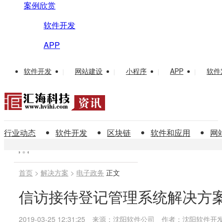
案例欣赏
软件开发
APP
软件开发
网站建设
小程序
APP
软件
|
|
|
|
行业动态
软件开发
区块链
软件和应用
网
首页
>
解决方案
>
电子政务
正文
信访接待登记管理系统解决方
2019-03-25 12:31:25
来源：沈阳软件公司
作者：沈阳软件开