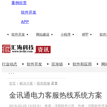
案例欣赏
软件开发
APP
软件开发
网站建设
小程序
APP
软件
|
|
|
|
行业动态
软件开发
区块链
软件和应用
网
首页
>
解决方案
>
图形图像
正文
金讯通电力客服热线系统方案
2019-03-25 13:53:51
来源：沈阳软件公司
作者：沈阳软件开