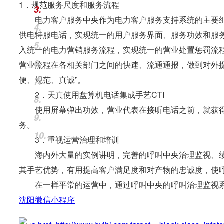
1．规范服务尺度和服务流程
3.
电力客户服务中央作为电力客户服务支持系统的主要组
4.
供电特服电话，实现统一的用户服务界面、服务功效和服
5.
入统一的电力营销服务流程，实现统一的营业处置惩罚流
6.
营业流程在各相关部门之间的快速、流通通报，做到对外
便、规范、真诚”。
7.
2．天真使用盘算机电话集成手艺CTI
8.
使用屏幕弹出功效，营业代表在接听电话之前，就获得
9.
务。
10.
3．重视运营治理和培训
海内外大量的实例讲明，完善的呼叫中央治理监视、绩
其手艺优势，有用提高客户满足度和对产物的忠诚度，使呼叫
在一样平常的运营中，通过呼叫中央的呼叫治理监视系
沈阳微信小程序