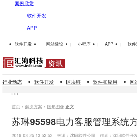
案例欣赏
软件开发
APP
软件开发
网站建设
小程序
APP
软件
|
|
|
|
行业动态
软件开发
区块链
软件和应用
网
首页
>
解决方案
>
图形图像
正文
苏琳95598电力客服管理系统
2019-03-25 13:53:53
来源：沈阳软件公司
作者：沈阳软件开