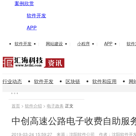
案例欣赏
软件开发
APP
软件开发
网站建设
小程序
APP
软件
|
|
|
|
行业动态
软件开发
区块链
软件和应用
网
首页
>
软件介绍
>
电子政务
正文
中创高速公路电子收费自助服
2019-03-24 15:59:27
来源：沈阳软件公司
作者：沈阳软件开