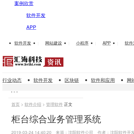
案例欣赏
软件开发
APP
软件开发
网站建设
小程序
APP
软件
|
|
|
|
行业动态
软件开发
区块链
软件和应用
网
首页
>
软件介绍
>
管理软件
正文
柜台综合业务管理系统
2019-03-24 14:40:20
来源：沈阳软件公司
作者：沈阳软件开