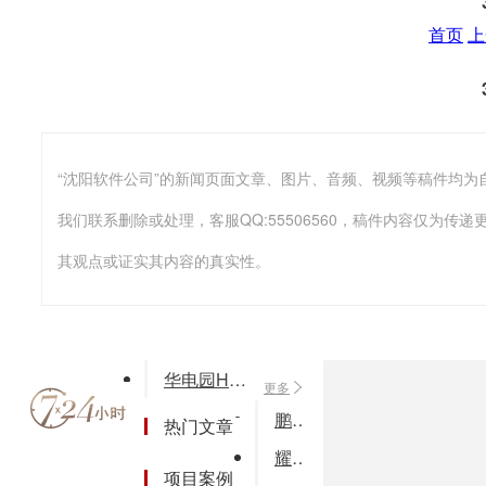
首页
上
我们联系删除或处理，客服QQ:55506560，稿件内容仅为
其观点或证实其内容的真实性。
华电园HD-OA v5.5 政务版
更多
鹏越惊虹商用密码执法检查系统
热门文章
耀轩通讯汽车行业解决方案
项目案例